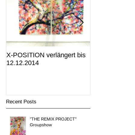
X-POSITION verlängert bis
X-POSITION -
12.12.2014
KUNSTRAUM i
präsentiert
Recent Posts
"THE REMIX PROJECT"
Groupshow