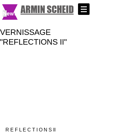
ARMIN SCHEID
N
ews
VERNISSAGE
"REFLECTIONS II"
R E F L E C T I O N S II