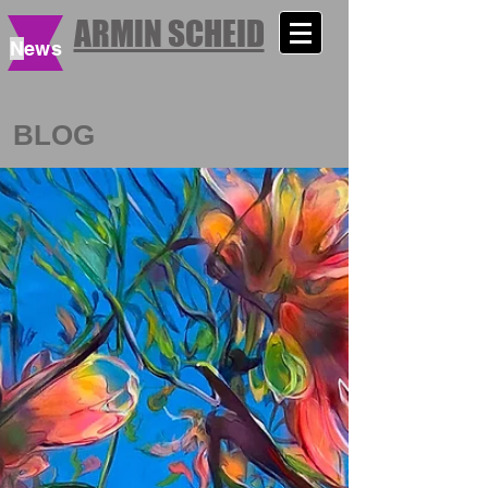
ARMIN SCHEID
N
ews
BLOG