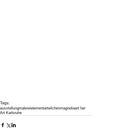
Tags:
ausstellung
malerei
elementarteilchen
magnolia
art fair
Art Karlsruhe