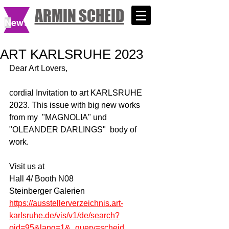
ARMIN SCHEID
N
ews
ART KARLSRUHE 2023
Dear Art Lovers,
cordial Invitation to art KARLSRUHE 
2023. This issue with big new works 
from my  "MAGNOLIA" und 
"OLEANDER DARLINGS"  body of 
work. 
Visit us at
Hall 4/ Booth N08
Steinberger Galerien
https://ausstellerverzeichnis.art-
karlsruhe.de/vis/v1/de/search?
oid=95&lang=1&_query=scheid