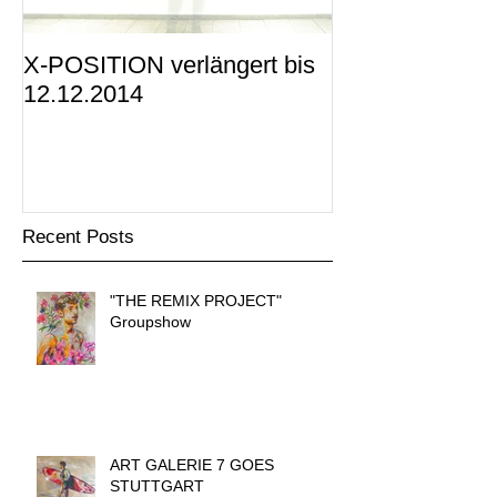
X-POSITION verlängert bis
X-POSITION -
12.12.2014
KUNSTRAUM i
präsentiert
Recent Posts
"THE REMIX PROJECT"
Groupshow
ART GALERIE 7 GOES
STUTTGART