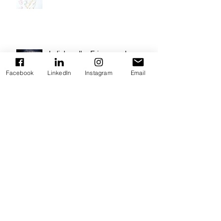
In liebevoller Erinnerung!
Facebook
LinkedIn
Instagram
Email
UPCOMING: GALERIE OBRIST
"OUTSIDE THE SQUARE"
ART SEASON 2025/26