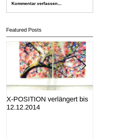
Kommentar verfassen...
Featured Posts
X-POSITION verlängert bis
X-POSITION -
12.12.2014
KUNSTRAUM i
präsentiert