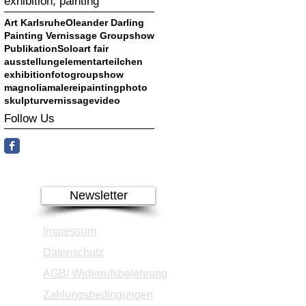
exhibition, painting
Art Karlsruhe
Oleander Darling
Painting Vernissage Groupshow
Publikation
Solo
art fair
ausstellung
elementarteilchen
exhibition
foto
groupshow
magnolia
malerei
painting
photo
skulptur
vernissage
video
Follow Us
Newsletter
Impressum
Datenschutz
AGB/ Widerrufsbelehrung
Zahlungsbedingungen