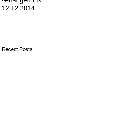
verlängert bis
KUNSTRAUM im
12.12.2014
Mediapark präsentiert
Recent Posts