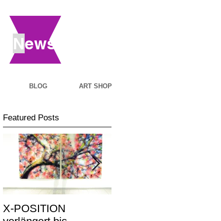
N
ews
BLOG
ART SHOP
Featured Posts
X-POSITION
X-POSITION -