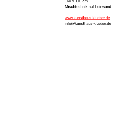
160 x 110 cm
Mischtechnik auf Leinwand
www.kunsthaus-klueber.de
info@kunsthaus-klueber.de