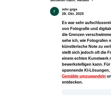
Sortieren nach:
Aktuell
rehr grge
28. Okt. 2025
Es war sehr aufschlussre
von Fotografie und digita
die Grenzen verschwimmen
sehe ich, wie Fotografen 
künstlerische Note zu verl
stellt sich jedoch oft di
einem echten Kunstwerk n
bewerkstelligen kann. Für 
spannende KI-Lösungen, d
Gemälde umzuwandeln
 u
entdecken.
Gefällt mir
Antwor