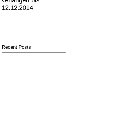
verlängert bis
KUNSTRAUM im
12.12.2014
Mediapark präsentiert
Recent Posts