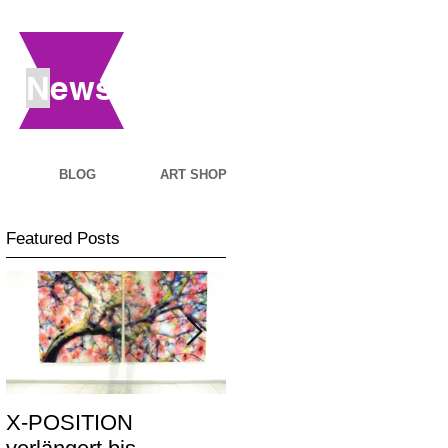
N
ews
BLOG
ART SHOP
Featured Posts
X-POSITION
X-POSITION -